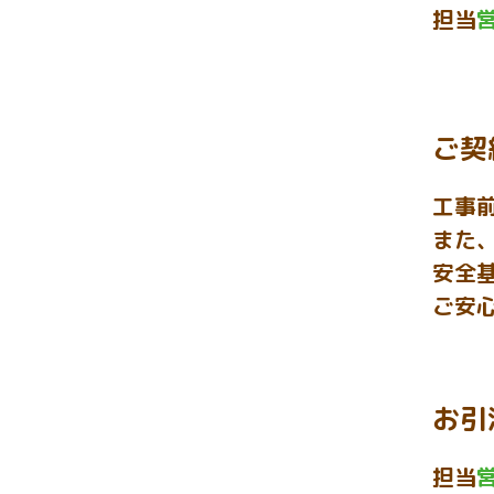
担当
ご契
工事
また
安全
ご安
お引
担当