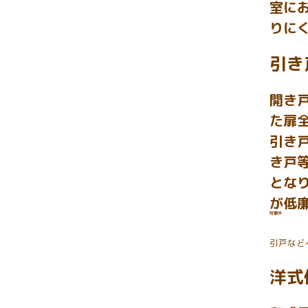
室に
りに
引き
開き
た扉
引き
き戸
とな
が低
対象外
引戸など
洋式