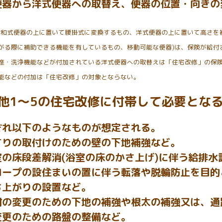
便器から洋式便器への取替え、便器の位置・向きの
(和式便器の上に置いて腰掛式に変換するもの、洋式便器の上に置いて高さを
がる際に補助できる機能を有しているもの、移動可能な便器)は、保険が給付
座・洗浄機能などが付加されている洋式便器への取替えは「住宅改修」の保
能などの付加は「住宅改修」の対象とならない。
他1～5の住宅改修に付帯して必要とな
ぞれ以下のようなものが想定される。
すりの取付けのための壁の下地補強など。
室の床段差解消(浴室の床のかさ上げ)に伴う給排水
ープの設住まいの置に伴う転落や脱輪防止を目的
上がりの設置など。
材の変更のための下地の補強や根太の補強又は、通
更のための路盤の整備など。