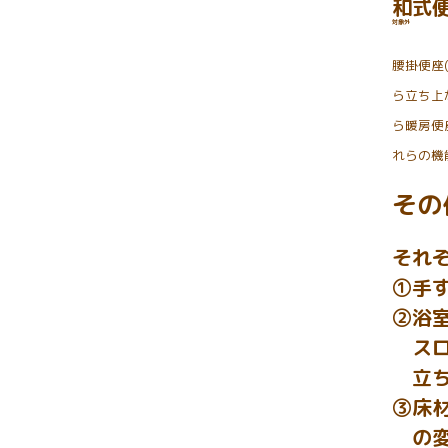
和式
対象外
腰掛便座
ら立ち上
ら暖房便
れらの機
その
それ
①手
②浴
スロ
立ち
③床
の変