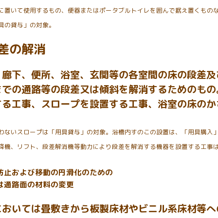
に置いて使用するもの、便器またはポータブルトイレを囲んで据え置くもの
具の貸与」の対象。
差の解消
、廊下、便所、浴室、玄関等の各室間の床の段差及
までの通路等の段差又は傾斜を解消するためのもの
する工事、スロープを設置する工事、浴室の床のか
わないスロープは「用具貸与」の対象。浴槽内すのこの設置は、「用具購入
降機、リフト、段差解消機等動力により段差を解消する機器を設置する工事
防止および移動の円滑化のための
は通路面の材料の変更
においては畳敷きから板製床材やビニル系床材等へ