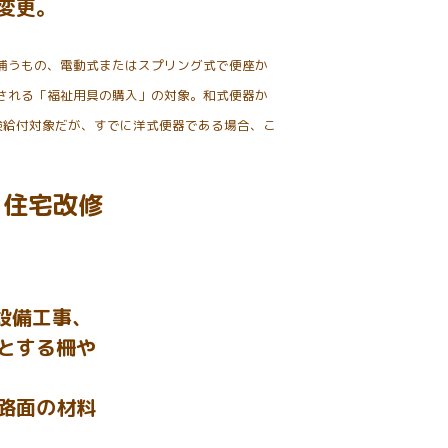
変更。
補うもの、電動式またはスプリング式で便座か
される「福祉用具の購入」の対象。和式便器か
険給付対象だが、すでに洋式便器である場合、こ
る住宅改修
設備工事、
とする柵や
路面の材料