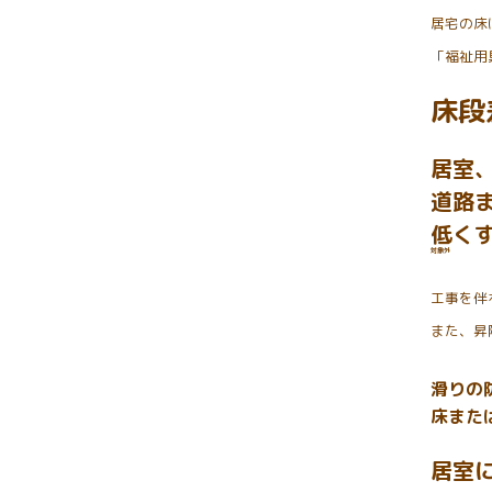
居宅の床
「福祉用
床段
居室
道路
低く
対象外
工事を伴
また、昇
滑りの
床また
居室