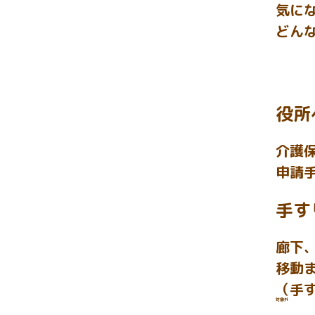
気に
どん
役所
介護
申請
手す
廊下
移動
（手
対象外