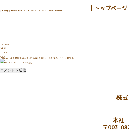
トップページ
コメントを残す
メールアドレスが公開されることはありません。
※
が付いている欄は必須項目です
コメント
※
名前
※
メール
※
サイト
次回のコメントで使用するためブラウザーに自分の名前、メールアドレス、サイトを保存する。
上に表示された文字を入力してください。
株式
本社
〒003-08