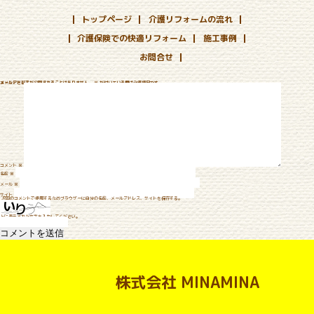
トップページ
介護リフォームの流れ
介護保険での快適リフォーム
施工事例
お問合せ
コメントを残す
メールアドレスが公開されることはありません。
※
が付いている欄は必須項目です
コメント
※
名前
※
メール
※
サイト
次回のコメントで使用するためブラウザーに自分の名前、メールアドレス、サイトを保存する。
上に表示された文字を入力してください。
株式会社 MINAMINA