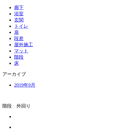
廊下
浴室
玄関
トイレ
扉
段差
屋外施工
マット
階段
床
アーカイブ
2019年9月
階段 外回り